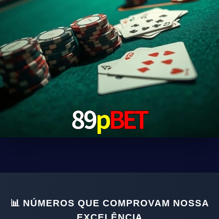
📊 NÚMEROS QUE COMPROVAM NOSSA
EXCELÊNCIA