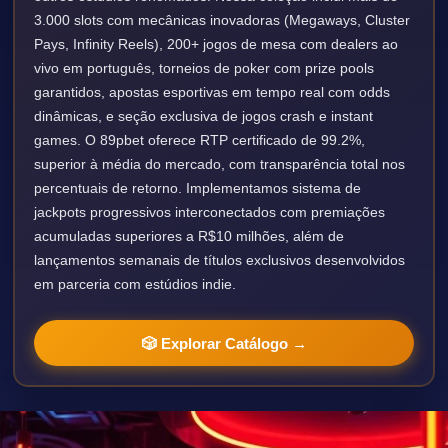
3.000 slots com mecânicas inovadoras (Megaways, Cluster
Pays, Infinity Reels), 200+ jogos de mesa com dealers ao
vivo em português, torneios de poker com prize pools
garantidos, apostas esportivas em tempo real com odds
dinâmicas, e seção exclusiva de jogos crash e instant
games. O 89pbet oferece RTP certificado de 99.2%,
superior à média do mercado, com transparência total nos
percentuais de retorno. Implementamos sistema de
jackpots progressivos interconectados com premiações
acumuladas superiores a R$10 milhões, além de
lançamentos semanais de títulos exclusivos desenvolvidos
em parceria com estúdios indie.
🎲 Explorar Catálogo →