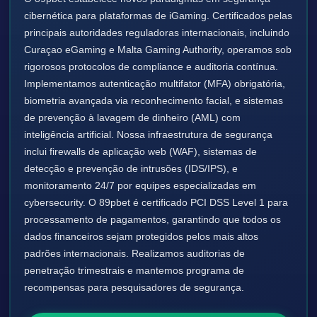
cibernética para plataformas de iGaming. Certificados pelas
principais autoridades reguladoras internacionais, incluindo
Curaçao eGaming e Malta Gaming Authority, operamos sob
rigorosos protocolos de compliance e auditoria contínua.
Implementamos autenticação multifator (MFA) obrigatória,
biometria avançada via reconhecimento facial, e sistemas
de prevenção à lavagem de dinheiro (AML) com
inteligência artificial. Nossa infraestrutura de segurança
inclui firewalls de aplicação web (WAF), sistemas de
detecção e prevenção de intrusões (IDS/IPS), e
monitoramento 24/7 por equipes especializadas em
cybersecurity. O 89pbet é certificado PCI DSS Level 1 para
processamento de pagamentos, garantindo que todos os
dados financeiros sejam protegidos pelos mais altos
padrões internacionais. Realizamos auditorias de
penetração trimestrais e mantemos programa de
recompensas para pesquisadores de segurança.