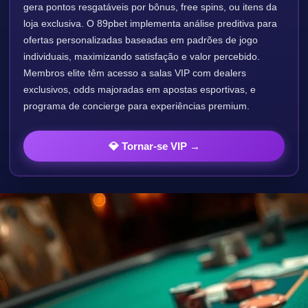
gera pontos resgatáveis por bônus, free spins, ou itens da
loja exclusiva. O 89pbet implementa análise preditiva para
ofertas personalizadas baseadas em padrões de jogo
individuais, maximizando satisfação e valor percebido.
Membros elite têm acesso a salas VIP com dealers
exclusivos, odds majoradas em apostas esportivas, e
programa de concierge para experiências premium.
💎 Tornar-se VIP →