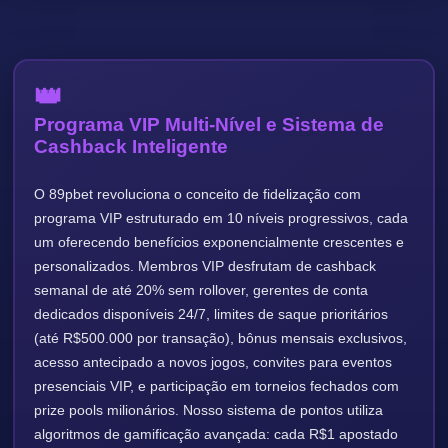
👑
Programa VIP Multi-Nível e Sistema de
Cashback Inteligente
O 89pbet revoluciona o conceito de fidelização com
programa VIP estruturado em 10 níveis progressivos, cada
um oferecendo benefícios exponencialmente crescentes e
personalizados. Membros VIP desfrutam de cashback
semanal de até 20% sem rollover, gerentes de conta
dedicados disponíveis 24/7, limites de saque prioritários
(até R$500.000 por transação), bônus mensais exclusivos,
acesso antecipado a novos jogos, convites para eventos
presenciais VIP, e participação em torneios fechados com
prize pools milionários. Nosso sistema de pontos utiliza
algoritmos de gamificação avançada: cada R$1 apostado