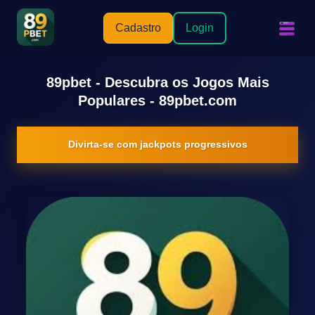
Cadastro
Login
89pbet - Descubra os Jogos Mais
Populares - 89pbet.com
Divirta-se com jackpots progressivos