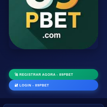
🚀 REGISTRAR AGORA - 89PBET
🔐 LOGIN - 89PBET