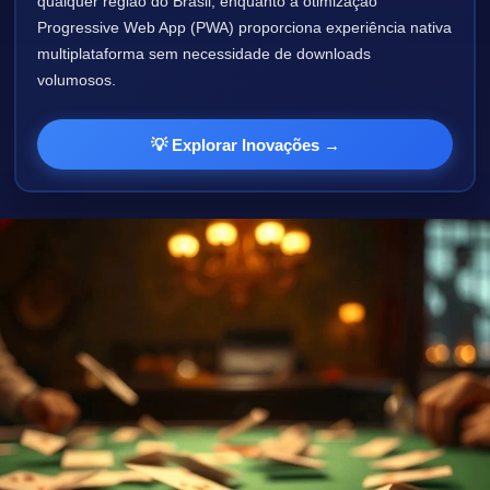
qualquer região do Brasil, enquanto a otimização
Progressive Web App (PWA) proporciona experiência nativa
multiplataforma sem necessidade de downloads
volumosos.
💡 Explorar Inovações →