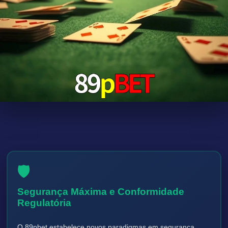
🛡️
Segurança Máxima e Conformidade
Regulatória
O 89pbet estabelece novos paradigmas em segurança